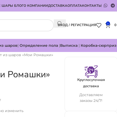
 ШАРЫ БЛОГ
О КОМПАНИИ
ДОСТАВКА
ОПЛАТА
КОНТАКТЫ
0
ВХОД / РЕГИСТРАЦИЯ
из шаров
|
Определение пола
|
Выписка
|
Коробка-сюрприз
т из шаров «Мои Ромашки»
ои Ромашки»
Круглосуточная
доставка
Доставляем
т
заказы 24/7!
но изменить