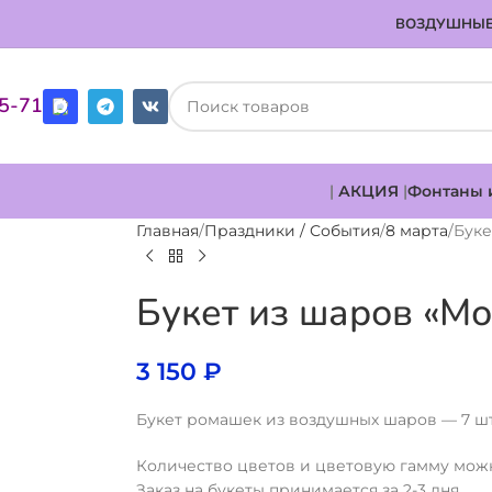
ВОЗДУШНЫЕ
85-71
|
АКЦИЯ
|
Фонтаны 
Главная
Праздники / События
8 марта
Буке
Букет из шаров «М
3 150
₽
Букет ромашек из воздушных шаров — 7 ш
Количество цветов и цветовую гамму мож
Заказ на букеты принимается за 2-3 дня