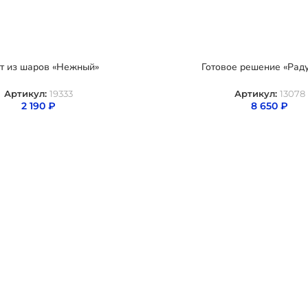
т из шаров «Нежный»
Готовое решение «Рад
Артикул:
19333
Артикул:
13078
2 190
₽
8 650
₽