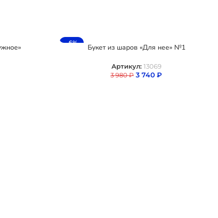
-6%
ужное»
Букет из шаров «Для нее» №1
Артикул:
13069
3 740
₽
3 980
₽