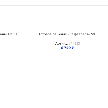
раля» № 10
Готовое решение «23 февраля» №8
Артикул:
14623
6 740
₽