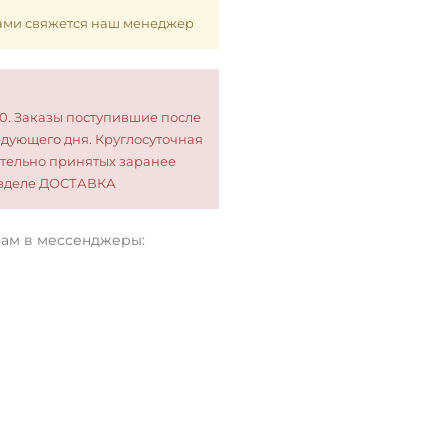
 Вами свяжется наш менеджер
00. Заказы поступившие после
едующего дня. Круглосуточная
тельно принятых заранее
разделе ДОСТАВКА
нам в мессенджеры: