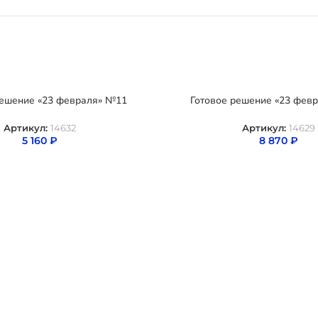
решение «23 февраля» №11
Готовое решение «23 фев
Артикул:
14632
Артикул:
14629
5 160
₽
8 870
₽