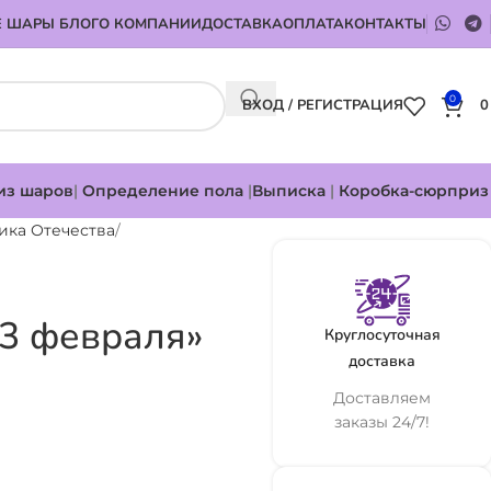
 ШАРЫ БЛОГ
О КОМПАНИИ
ДОСТАВКА
ОПЛАТА
КОНТАКТЫ
0
ВХОД / РЕГИСТРАЦИЯ
из шаров
|
Определение пола
|
Выписка
|
Коробка-сюрприз
ика Отечества
23 февраля»
Круглосуточная
доставка
Доставляем
заказы 24/7!