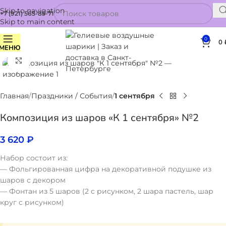
Skip to navigation
+7 (921) 565-85-71
Skip to main content
0
0
МЕНЮ
Нажмите, чтобы увеличить
Главная
Праздники / События
1 сентября
Композиция из шаров «К 1 сентября» №2
3 620
₽
Набор состоит из:
— Фольгированная цифра на декоративной подушке из
шаров с декором
— Фонтан из 5 шаров (2 с рисунком, 2 шара пастель, шар
круг с рисунком)