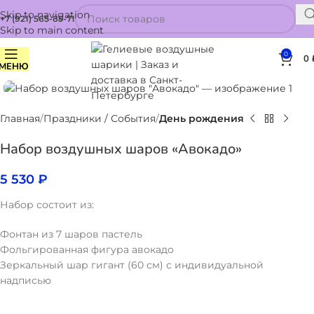
Skip to navigation
+7 (921) 565-85-71
Skip to main content
0
0
МЕНЮ
Нажмите, чтобы увеличить
Главная
Праздники / События
День рождения
Набор воздушных шаров «Авокадо»
5 530
₽
Набор состоит из:
Фонтан из 7 шаров пастель
Фольгированная фигура авокадо
Зеркальный шар гигант (60 см) с индивидуальной
надписью