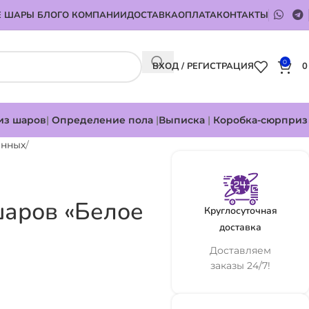
 ШАРЫ БЛОГ
О КОМПАНИИ
ДОСТАВКА
ОПЛАТА
КОНТАКТЫ
0
ВХОД / РЕГИСТРАЦИЯ
из шаров
|
Определение пола
|
Выписка
|
Коробка-сюрприз
енных
аров «Белое
Круглосуточная
доставка
Доставляем
заказы 24/7!