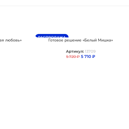
РАСПРОДАЖА
ая любовь»
Готовое решение «Белый Мишка»
Артикул:
13709
5 710
₽
5 720
₽