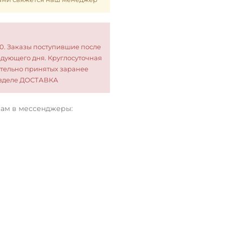
00. Заказы поступившие после
едующего дня. Круглосуточная
тельно принятых заранее
разделе ДОСТАВКА
нам в мессенджеры: