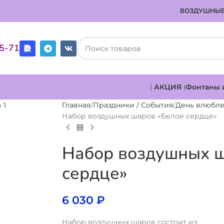
ВОЗДУШНЫЕ
85-71
|
АКЦИЯ
|
Фонтаны 
Главная
Праздники / События
День влюбл
Набор воздушных шаров «Белое сердце»
Набор воздушных ш
сердце»
6 030
₽
Набор воздушных шаров состоит из: