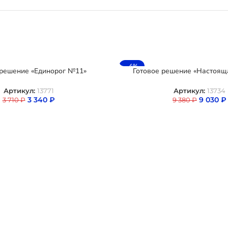
-4%
 решение «Единорог №11»
Готовое решение «Настоящ
Артикул:
13771
Артикул:
13734
3 340
₽
9 030
₽
3 710
₽
9 380
₽