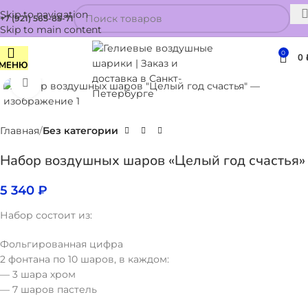
Skip to navigation
+7 (921) 565-85-71
Skip to main content
0
0
МЕНЮ
Нажмите, чтобы увеличить
Главная
Без категории
Набор воздушных шаров «Целый год счастья»
5 340
₽
Набор состоит из:
Фольгированная цифра
2 фонтана по 10 шаров, в каждом:
— 3 шара хром
— 7 шаров пастель