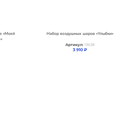
в «Моей
Набор воздушных шаров «Улыбки»
е»
Артикул:
19638
3 910
₽