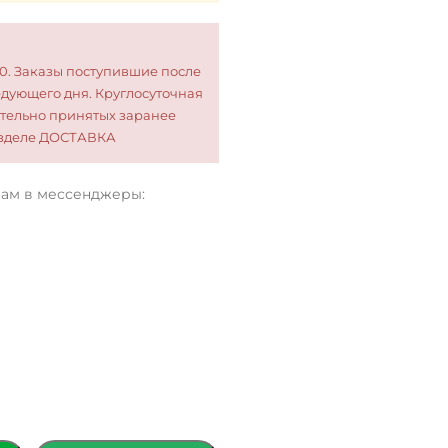
00. Заказы поступившие после
едующего дня. Круглосуточная
тельно принятых заранее
разделе ДОСТАВКА
нам в мессенджеры: