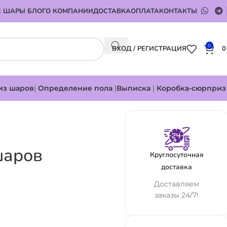
 ШАРЫ БЛОГ
О КОМПАНИИ
ДОСТАВКА
ОПЛАТА
КОНТАКТЫ
0
ВХОД / РЕГИСТРАЦИЯ
из шаров
|
Определение пола
|
Выписка
|
Коробка-сюрприз
шаров
Круглосуточная
доставка
Доставляем
заказы 24/7!