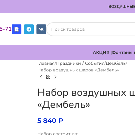
ВОЗДУШНЫЕ
85-71
|
АКЦИЯ
|
Фонтаны 
Главная
Праздники / События
Дембель
Набор воздушных шаров «Дембель»
Набор воздушных 
«Дембель»
5 840
₽
Набор состоит из: