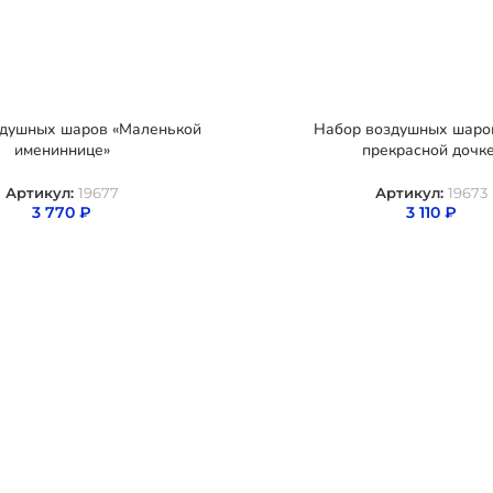
здушных шаров «Маленькой
Набор воздушных шаро
имениннице»
прекрасной дочк
Артикул:
19677
Артикул:
19673
3 770
₽
3 110
₽