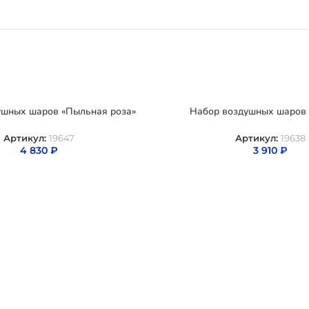
ушных шаров «Пыльная роза»
Набор воздушных шаров 
Артикул:
19647
Артикул:
19638
4 830
₽
3 910
₽