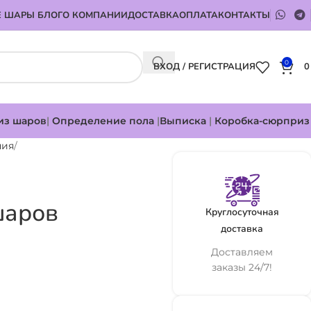
 ШАРЫ БЛОГ
О КОМПАНИИ
ДОСТАВКА
ОПЛАТА
КОНТАКТЫ
0
ВХОД / РЕГИСТРАЦИЯ
из шаров
|
Определение пола
|
Выписка
|
Коробка-сюрприз
ния
шаров
Круглосуточная
доставка
Доставляем
заказы 24/7!