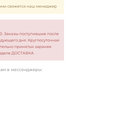
 Вами свяжется наш менеджер
00. Заказы поступившие после
едующего дня. Круглосуточная
тельно принятых заранее
разделе ДОСТАВКА
нам в мессенджеры: