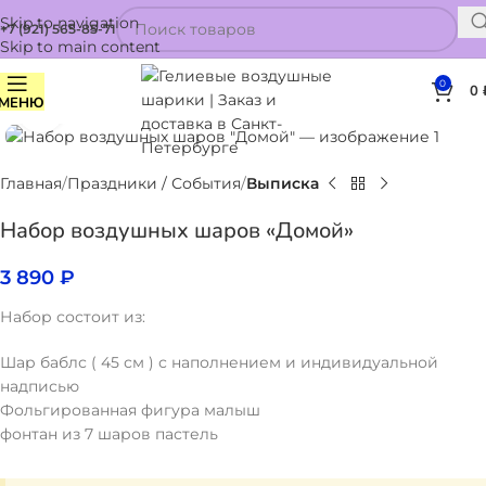
Skip to navigation
+7 (921) 565-85-71
Skip to main content
0
0
МЕНЮ
Нажмите, чтобы увеличить
Главная
Праздники / События
Выписка
Набор воздушных шаров «Домой»
3 890
₽
Набор состоит из:
Шар баблс ( 45 см ) с наполнением и индивидуальной
надписью
Фольгированная фигура малыш
фонтан из 7 шаров пастель