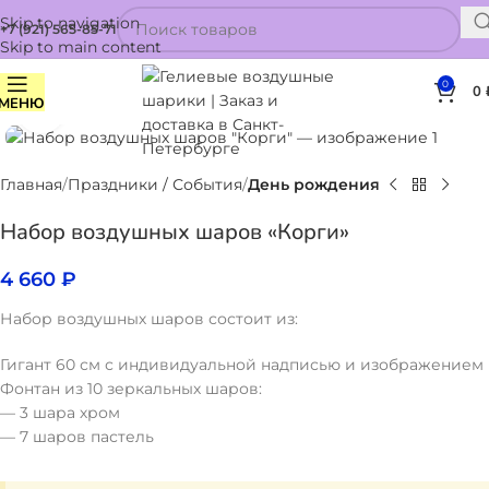
Skip to navigation
+7 (921) 565-85-71
Skip to main content
0
0
МЕНЮ
Нажмите, чтобы увеличить
Главная
Праздники / События
День рождения
Набор воздушных шаров «Корги»
4 660
₽
Набор воздушных шаров состоит из:
Гигант 60 см с индивидуальной надписью и изображением
Фонтан из 10 зеркальных шаров:
— 3 шара хром
— 7 шаров пастель