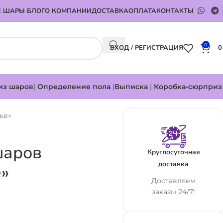
 ШАРЫ БЛОГ
О КОМПАНИИ
ДОСТАВКА
ОПЛАТА
КОНТАКТЫ
0
ВХОД / РЕГИСТРАЦИЯ
из шаров
|
Определение пола
|
Выписка
|
Коробка-сюрприз
ье»
шаров
Круглосуточная
доставка
е»
Доставляем
заказы 24/7!