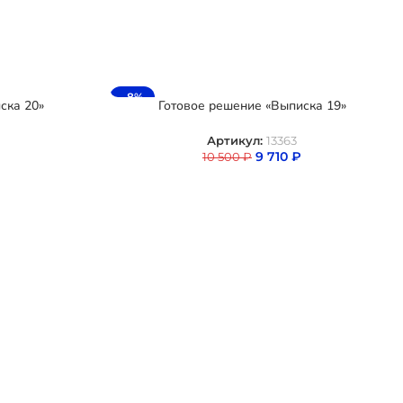
-8%
ска 20»
Готовое решение «Выписка 19»
Артикул:
13363
9 710
₽
10 500
₽