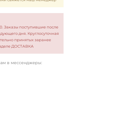
00. Заказы поступившие после
едующего дня. Круглосуточная
тельно принятых заранее
разделе ДОСТАВКА
нам в мессенджеры: