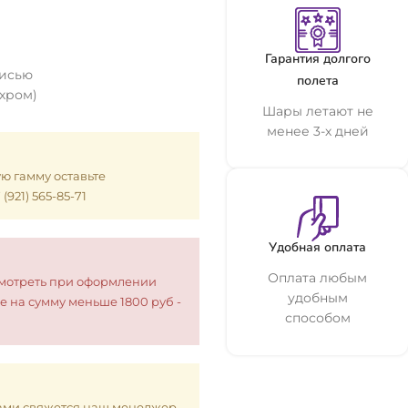
Гарантия долгого
писью
полета
 хром)
Шары летают не
менее 3-х дней
ую гамму оставьте
921) 565-85-71
Удобная оплата
Оплата любым
смотреть при оформлении
удобным
е на сумму меньше 1800 руб -
способом
 Вами свяжется наш менеджер