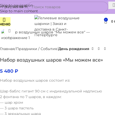
Skip to navigation
+7 (921) 565-85-71
Skip to main content
0
0
МЕНЮ
Нажмите, чтобы увеличить
Главная
Праздники / События
День рождения
Набор воздушных шаров «Мы можем все»
5 480
₽
Набор воздушных шаров состоит из:
Шар баблс гигант 90 см с индивидуальной надписью
2 фонтана по 7 шаров, в каждом:
— шар хром
— 3 шара пастель
— 3 зеркальных шара