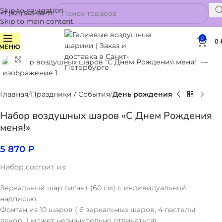
Skip to navigation
+7 (921) 565-85-71
Skip to main content
0
0
МЕНЮ
Нажмите, чтобы увеличить
Главная
Праздники / События
День рождения
Набор воздушных шаров «С Днем Рождения
меня!»
5 870
₽
Набор состоит из:
Зеркальный шар гигант (60 см) с индивидуальной
надписью
Фонтан из 10 шаров ( 6 зеркальных шаров, 4 пастель)
декор ( может незначительно отличаться)