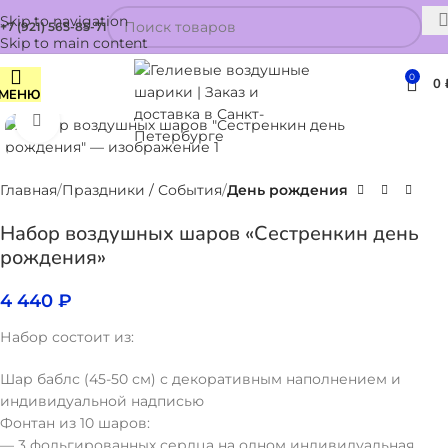
Skip to navigation
+7 (921) 565-85-71
Skip to main content
0
0
МЕНЮ
Нажмите, чтобы увеличить
Главная
Праздники / События
День рождения
Набор воздушных шаров «Сестренкин день
рождения»
4 440
₽
Набор состоит из:
Шар баблс (45-50 см) с декоративным наполнением и
индивидуальной надписью
Фонтан из 10 шаров:
— 3 фольгированных сердца на одном индивидуальная