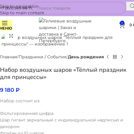
Skip to navigation
+7 (921) 565-85-71
Skip to main content
0
0
МЕНЮ
Нажмите, чтобы увеличить
Главная
Праздники / События
День рождения
Набор воздушных шаров «Тёплый праздник
для принцессы»
9 180
₽
Набор состоит из:
Фольгированная цифра
Шар гигант зеркальный с индивидуальной надписью и
декором
Фонтан из 10 шаров: