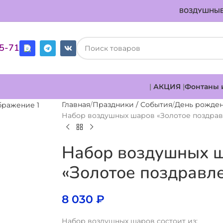
ВОЗДУШНЫЕ
85-71
|
АКЦИЯ
|
Фонтаны 
Главная
Праздники / События
День рожде
Набор воздушных шаров «Золотое поздра
Набор воздушных 
«Золотое поздравл
8 030
₽
Набор воздушных шаров состоит из: