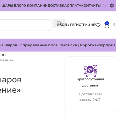
 ШАРЫ БЛОГ
О КОМПАНИИ
ДОСТАВКА
ОПЛАТА
КОНТАКТЫ
0
ВХОД / РЕГИСТРАЦИЯ
из шаров
|
Определение пола
|
Выписка
|
Коробка-сюрприз
ния
вление»
шаров
Круглосуточная
доставка
ение»
Доставляем
заказы 24/7!