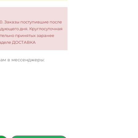
00. Заказы поступившие после
едующего дня. Круглосуточная
тельно принятых заранее
разделе ДОСТАВКА
нам в мессенджеры: