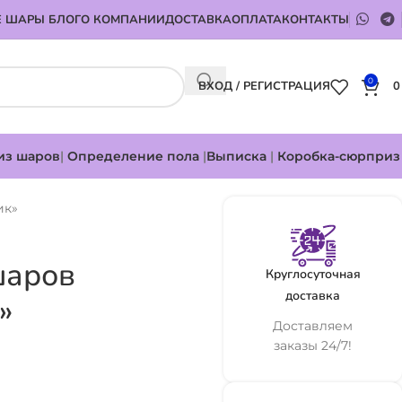
 ШАРЫ БЛОГ
О КОМПАНИИ
ДОСТАВКА
ОПЛАТА
КОНТАКТЫ
0
ВХОД / РЕГИСТРАЦИЯ
из шаров
|
Определение пола
|
Выписка
|
Коробка-сюрприз
ик»
шаров
Круглосуточная
доставка
»
Доставляем
заказы 24/7!