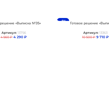
-8%
 решение «Выписка №35»
Готовое решение «Выпи
Артикул:
13756
Артикул:
13363
4 290
₽
9 710
₽
4 560
₽
10 500
₽