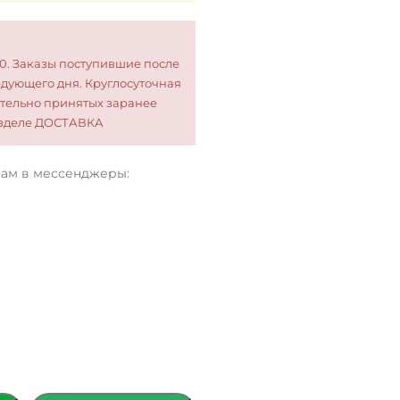
00. Заказы поступившие после
едующего дня. Круглосуточная
тельно принятых заранее
разделе ДОСТАВКА
нам в мессенджеры: