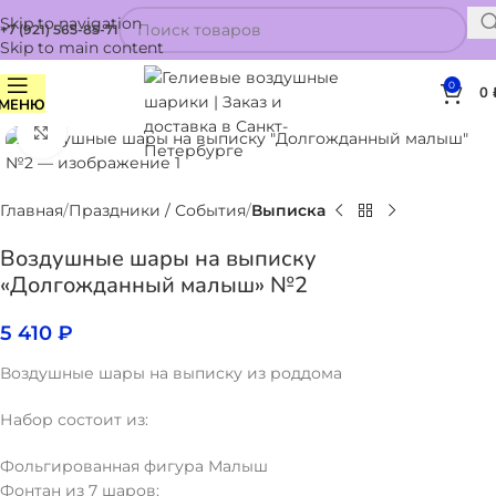
Skip to navigation
+7 (921) 565-85-71
Skip to main content
0
0
МЕНЮ
Нажмите, чтобы увеличить
Главная
Праздники / События
Выписка
Воздушные шары на выписку
«Долгожданный малыш» №2
5 410
₽
Воздушные шары на выписку из роддома
Набор состоит из:
Фольгированная фигура Малыш
Фонтан из 7 шаров: