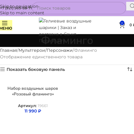
Skip to navigation
+7 (921) 565-85-71
Skip to main content
0
0
МЕНЮ
Фламинго
Главная
Мультгерои/Персонажи
Фламинго
Отображение единственного товара
Показать боковую панель
Набор воздушных шаров
«Розовый фламинго»
Артикул:
19661
11 990
₽