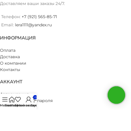
Доставляем ваши заказы 24/7.
Телефон:
+7 (921) 565-85-71
Email:
lera1111@yandex.ru
ИНФОРМАЦИЯ
Оплата
Доставка
О компании
Контакты
АККАУНТ
Авторизация
0
Восстановление пароля
Меню
Главная
Избранное
Мой аккаунт
Заказ
Мои заказы
Избранное
Политика конфиденциальности
© 2019 Гелиевые воздушные шарики с доставкой в Санкт-