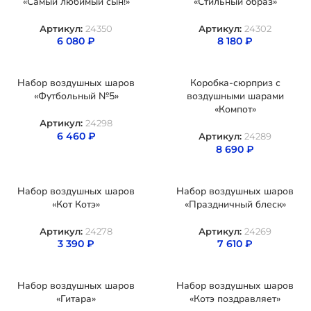
«Самый любимый сын!»
«Стильный образ»
Артикул:
24350
Артикул:
24302
6 080
₽
8 180
₽
Набор воздушных шаров
Коробка-сюрприз с
«Футбольный №5»
воздушными шарами
«Компот»
Артикул:
24298
6 460
₽
Артикул:
24289
8 690
₽
Набор воздушных шаров
Набор воздушных шаров
«Кот Котэ»
«Праздничный блеск»
Артикул:
24278
Артикул:
24269
3 390
₽
7 610
₽
Набор воздушных шаров
Набор воздушных шаров
«Гитара»
«Котэ поздравляет»