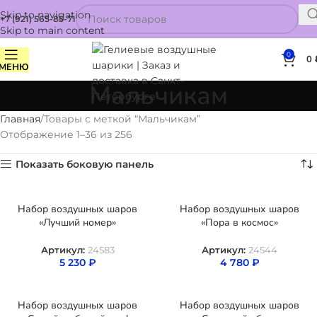
Skip to navigation
+7 (921) 565-85-71
Skip to main content
0
0
МЕНЮ
Мальчикам
Главная
Товары с меткой “Мальчикам”
Отображение 1–36 из 256
Показать боковую панель
Набор воздушных шаров
Набор воздушных шаров
«Лучший номер»
«Пора в космос»
Артикул:
24583
Артикул:
24544
5 230
₽
4 780
₽
Набор воздушных шаров
Набор воздушных шаров