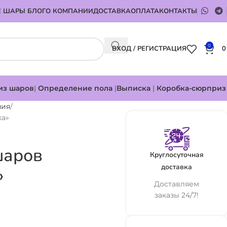
 ШАРЫ БЛОГ
О КОМПАНИИ
ДОСТАВКА
ОПЛАТА
КОНТАКТЫ
0
ВХОД / РЕГИСТРАЦИЯ
из шаров
|
Определение пола
|
Выписка
|
Коробка-сюрприз
ния
ка»
шаров
Круглосуточная
доставка
»
Доставляем
заказы 24/7!