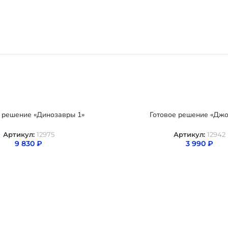
 решение «Динозавры 1»
Готовое решение «Джо
Артикул:
12975
Артикул:
12942
9 830
₽
3 990
₽