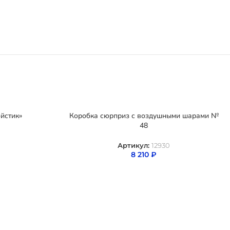
йстик»
Коробка сюрприз с воздушными шарами №
48
Артикул:
12930
8 210
₽