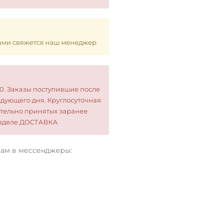
 Вами свяжется наш менеджер
00. Заказы поступившие после
едующего дня. Круглосуточная
тельно принятых заранее
разделе ДОСТАВКА
нам в мессенджеры: