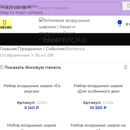
Skip to navigation
+7 (921) 565-85-71
Skip to main content
0
0
МЕНЮ
Выписка
Главная
Праздники / События
Выписка
Отображение 1–36 из 218
Показать боковую панель
Набор воздушных шаров «Со
Набор воздушных шаров
вкусом»
«Для особенного дня»
Артикул:
24592
Артикул:
24284
5 140
₽
10 550
₽
Набор воздушных шаров
Набор воздушных шаров на