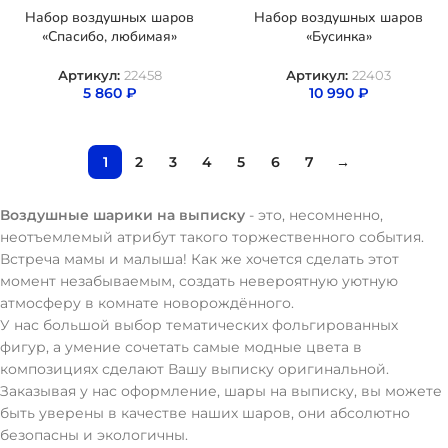
Набор воздушных шаров
Набор воздушных шаров
«Спасибо, любимая»
«Бусинка»
Артикул:
22458
Артикул:
22403
5 860
₽
10 990
₽
1
2
3
4
5
6
7
→
Воздушные шарики на выписку
- это, несомненно,
неотъемлемый атрибут такого торжественного события.
Встреча мамы и малыша! Как же хочется сделать этот
момент незабываемым, создать невероятную уютную
атмосферу в комнате новорождённого.
У нас большой выбор тематических фольгированных
фигур, а умение сочетать самые модные цвета в
композициях сделают Вашу выписку оригинальной.
Заказывая у нас оформление, шары на выписку, вы можете
быть уверены в качестве наших шаров, они абсолютно
безопасны и экологичны.