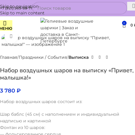
Skip to navigation
+7 (921) 565-85-71
Skip to main content
0
0
МЕНЮ
Нажмите, чтобы увеличить
Главная
Праздники / События
Выписка
Набор воздушных шаров на выписку «Привет,
малышка!»
3 780
₽
Набор воздушных шаров состоит из:
Шар баблс (45 см) с наполнением и индивидуальной
надписью и картинкой
Фонтан из 10 шаров:
— фольгированное сердце