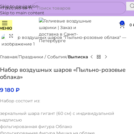
Skip to navigation
+7 (921) 565-85-71
Skip to main content
0
0
МЕНЮ
Нажмите, чтобы увеличить
Главная
Праздники / События
Выписка
Набор воздушных шаров «Пыльно-розовые
облака»
9 180
₽
Набор состоит из:
зеркальный шара гигант (60 см) с индивидуальной
надписью
фольгированная фигура Облако
Фольгированная фигура Мишка на облаке