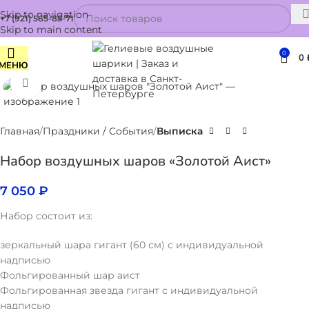
Skip to navigation
+7 (921) 565-85-71
Skip to main content
0
0
МЕНЮ
Нажмите, чтобы увеличить
Главная
Праздники / События
Выписка
Набор воздушных шаров «Золотой Аист»
7 050
₽
Набор состоит из:
зеркальный шара гигант (60 см) с индивидуальной
надписью
Фольгированный шар аист
Фольгированная звезда гигант с индивидуальной
надписью