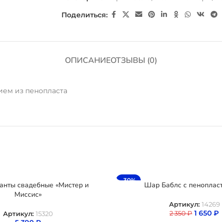
Поделиться:
ОПИСАНИЕ
ОТЗЫВЫ (0)
ием из пенопласта
-30%
анты свадебные «Мистер и
Шар Баблс с пеноплас
Миссис»
Артикул:
14269
1 650
₽
2 350
₽
Артикул:
15320