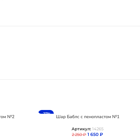
-27%
том №2
Шар Баблс с пенопластом №1
Артикул:
14265
1 650
₽
2 250
₽