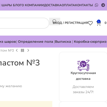
 ШАРЫ БЛОГ
О КОМПАНИИ
ДОСТАВКА
ОПЛАТА
КОНТАКТЫ
0
ВХОД / РЕГИСТРАЦИЯ
из шаров
|
Определение пола
|
Выписка
|
Коробка-сюрприз
стом №3
ластом №3
Круглосуточная
доставка
ему желанию
Доставляем
заказы 24/7!