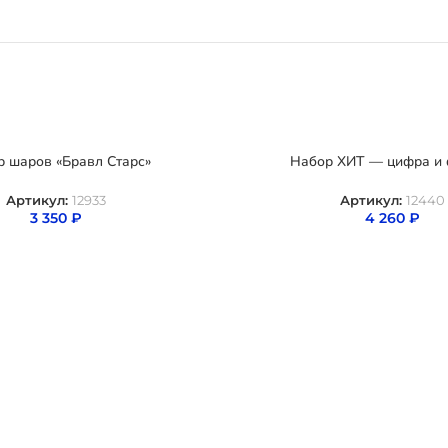
 шаров «Бравл Старс»
Набор ХИТ — цифра и 
Артикул:
12933
Артикул:
12440
3 350
₽
4 260
₽