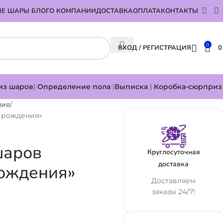
Е ШАРЫ БЛОГ
О КОМПАНИИ
ДОСТАВКА
ОПЛАТА
КОНТАКТЫ
0
ВХОД / РЕГИСТРАЦИЯ
из шаров
|
Определение пола
|
Выписка
|
Коробка-сюрприз
ния
ю рождения»
шаров
Круглосуточная
доставка
рождения»
Доставляем
заказы 24/7!