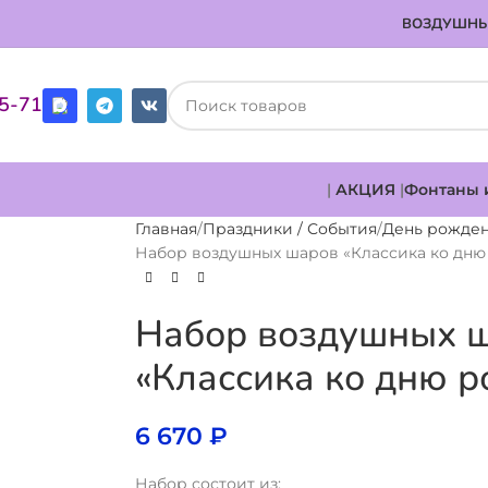
ВОЗДУШНЫ
85-71
|
АКЦИЯ
|
Фонтаны 
Главная
Праздники / События
День рожде
Набор воздушных шаров «Классика ко дн
Набор воздушных 
«Классика ко дню 
6 670
₽
Набор состоит из: