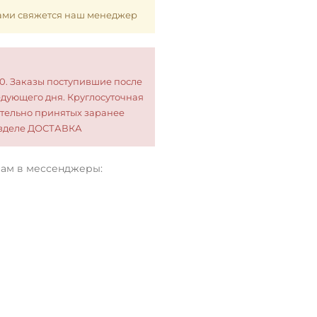
 Вами свяжется наш менеджер
00. Заказы поступившие после
едующего дня. Круглосуточная
тельно принятых заранее
разделе ДОСТАВКА
нам в мессенджеры: