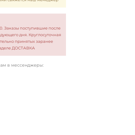
00. Заказы поступившие после
едующего дня. Круглосуточная
тельно принятых заранее
разделе ДОСТАВКА
нам в мессенджеры: