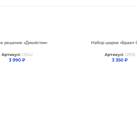
ое решение «Джойстик»
Набор шаров «Бравл 
Артикул:
12942
Артикул:
12933
3 990
₽
3 350
₽