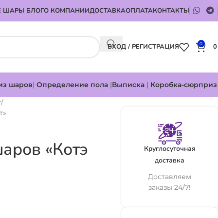
 ШАРЫ БЛОГ
О КОМПАНИИ
ДОСТАВКА
ОПЛАТА
КОНТАКТЫ
0
ВХОД / РЕГИСТРАЦИЯ
из шаров
|
Определение пола
|
Выписка
|
Коробка-сюрприз
т
т»
аров «Котэ
Круглосуточная
доставка
Доставляем
заказы 24/7!