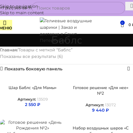
Skip to navigation
+7 (921) 565-85-71
Skip to main content
0
0
МЕНЮ
Баблс
Главная
Товары с меткой “Баблс”
Показаны все результаты (6)
Показать боковую панель
Шар Баблс «Для Мамы»
Готовое решение «Для нее»
№2
Артикул:
13509
2 550
₽
Артикул:
13072
9 440
₽
Набор воздушных шаров «С