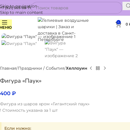
Skip to navigation
+7 (921) 565-85-71
Skip to main content
0
0
МЕНЮ
Нажмите, чтобы увеличить
Главная
Праздники / События
Хеллоуин
Фигура «Паук»
400
₽
Фигура из шаров хром «Гигантский паук»
! Стоимость указана за 1 шт
Если нужно: