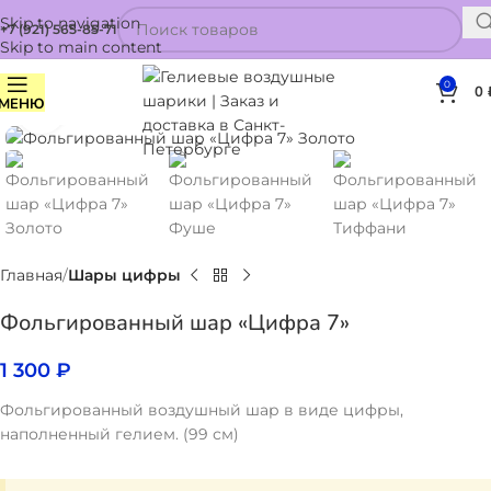
Skip to navigation
+7 (921) 565-85-71
Skip to main content
0
0
МЕНЮ
Нажмите, чтобы увеличить
Главная
Шары цифры
Фольгированный шар «Цифра 7»
1 300
₽
Фольгированный воздушный шар в виде цифры,
наполненный гелием. (99 см)