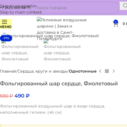
Skip to navigation
+7 (921) 565-85-71
Skip to main content
0
0
МЕНЮ
Нажмите, чтобы увеличить
-17%
Главная
Сердца, круги и звезды
Однотонные
Фольгированный шар сердце, Фиолетовый
490
₽
590
₽
Фольгированный воздушный шар в виде сердца,
наполненный гелием. (46 см)