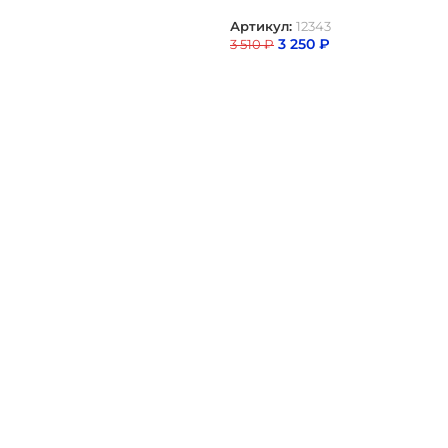
Артикул:
12343
3 250
₽
3 510
₽