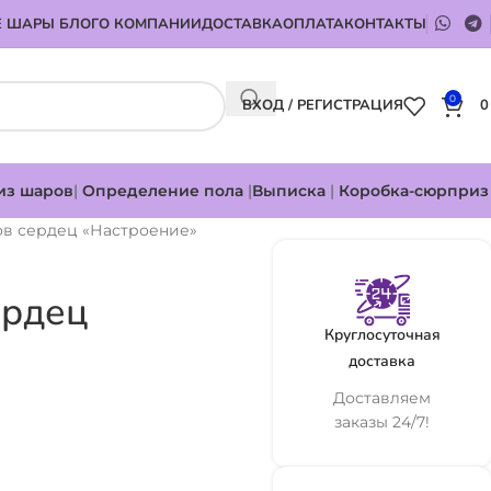
 ШАРЫ БЛОГ
О КОМПАНИИ
ДОСТАВКА
ОПЛАТА
КОНТАКТЫ
0
ВХОД / РЕГИСТРАЦИЯ
из шаров
|
Определение пола
|
Выписка
|
Коробка-сюрприз
ов сердец «Настроение»
ердец
Круглосуточная
доставка
Доставляем
заказы 24/7!