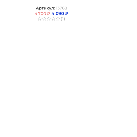
Артикул:
13768
4 090
₽
4 700
₽
(1)