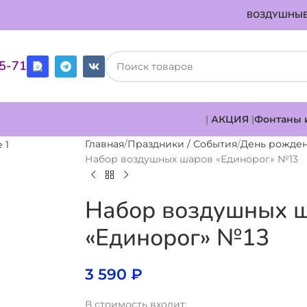
ВОЗДУШНЫЕ
85-71
|
АКЦИЯ
|
Фонтаны 
Главная
Праздники / События
День рожде
Набор воздушных шаров «Единорог» №13
Набор воздушных 
«Единорог» №13
3 590
₽
В стоимость входит: