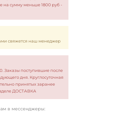
е на сумму меньше 1800 руб -
 Вами свяжется наш менеджер
00. Заказы поступившие после
едующего дня. Круглосуточная
тельно принятых заранее
разделе ДОСТАВКА
нам в мессенджеры: