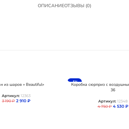
ОПИСАНИЕ
ОТЗЫВЫ (0)
-5%
н из шаров » Beautiful»
Коробка сюрприз с воздушн
36
Артикул:
12363
2 910
₽
3 190
₽
Артикул:
12348
4 530
₽
4 750
₽