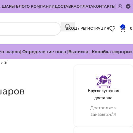
 ШАРЫ БЛОГ
О КОМПАНИИ
ДОСТАВКА
ОПЛАТА
КОНТАКТЫ
0
ВХОД / РЕГИСТРАЦИЯ
из шаров
|
Определение пола
|
Выписка
|
Коробка-сюрприз
ния
шаров
Круглосуточная
доставка
Доставляем
заказы 24/7!