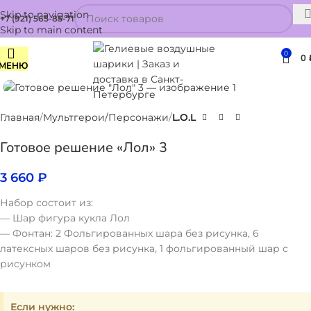
Skip to navigation
+7 (921) 565-85-71
Skip to main content
0
0
МЕНЮ
Нажмите, чтобы увеличить
Главная
Мультгерои/Персонажи
L.O.L
Готовое решение «Лол» 3
3 660
₽
Набор состоит из:
— Шар фигура кукла Лол
— Фонтан: 2 Фольгированных шара без рисунка, 6
латексных шаров без рисунка, 1 фольгированный шар с
рисунком
Если нужно: