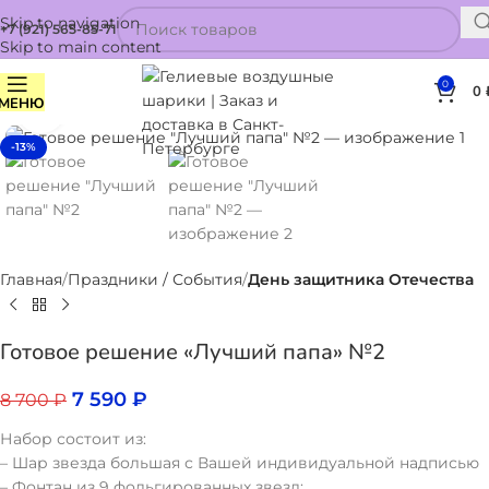
Skip to navigation
+7 (921) 565-85-71
Skip to main content
0
0
МЕНЮ
Нажмите, чтобы увеличить
-13%
Главная
Праздники / События
День защитника Отечества
Готовое решение «Лучший папа» №2
7 590
₽
8 700
₽
Набор состоит из:
– Шар звезда большая с Вашей индивидуальной надписью
– Фонтан из 9 фольгированных звезд: