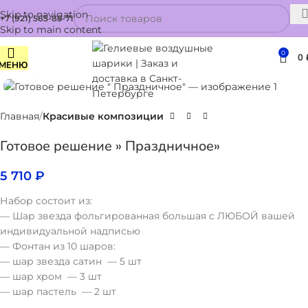
Skip to navigation
+7 (921) 565-85-71
Skip to main content
0
0
МЕНЮ
Нажмите, чтобы увеличить
Главная
Красивые композиции
Готовое решение » Праздничное»
5 710
₽
Набор состоит из:
— Шар звезда фольгированная большая с ЛЮБОЙ вашей
индивидуальной надписью
— Фонтан из 10 шаров:
— шар звезда сатин — 5 шт
— шар хром — 3 шт
— шар пастель — 2 шт