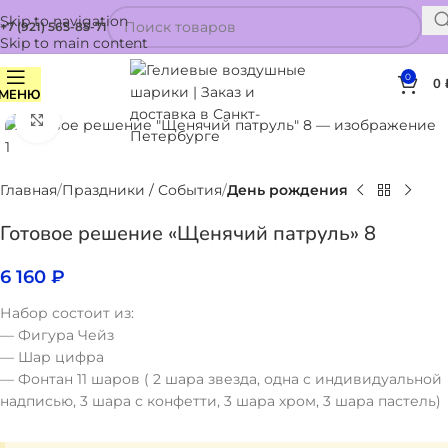
Skip to navigation
+7 (921) 565-85-71
Skip to main content
0
0
МЕНЮ
Нажмите, чтобы увеличить
Главная
Праздники / События
День рождения
Готовое решение «Щенячий патруль» 8
6 160
₽
Набор состоит из:
— Фигура Чейз
— Шар цифра
— Фонтан 11 шаров ( 2 шара звезда, одна с индивидуальной
надписью, 3 шара с конфетти, 3 шара хром, 3 шара пастель)