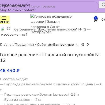
Skip to navigation
+7 (921) 565-85-71
Skip to main content
0
0
МЕНЮ
Нажмите, чтобы увеличить
Главная
Праздники / События
Выпускные
Готовое решение «Школьный выпускной» №
12
48 440
₽
В состав входит:
— Гирлянда разнокалиберная с шарами хром ( сцена ) — 6
м
— Гирлянда разнокалиберная (занавес) -2,5 м
— Бусы из шаров — 2 шт
— Шары гиганты хром на дождике — 10 шт