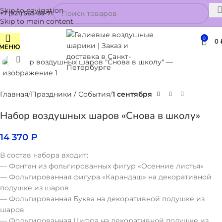
Skip to navigation
+7 (921) 565-85-71
Skip to main content
0
0
МЕНЮ
Нажмите, чтобы увеличить
Главная
Праздники / События
1 сентября
Набор воздушных шаров «Снова в школу»
14 370
₽
В состав набора входит:
— Фонтан из фольгированных фигур «Осенние листья»
— Фольгированная фигура «Карандаш» на декоративной
подушке из шаров
— Фольгированная Буква на декоративной подушке из
шаров
— Фольгированная Цифра на декоративной подушке из