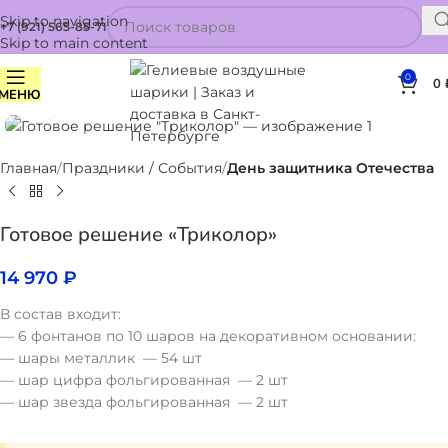
Skip to navigation
+7 (921) 565-85-71
Skip to main content
0
0
МЕНЮ
Нажмите, чтобы увеличить
Главная
Праздники / События
День защитника Отечества
Готовое решение «Триколор»
14 970
₽
В состав входит:
— 6 фонтанов по 10 шаров на декоративном основании:
— шары металлик — 54 шт
— шар цифра фольгированная — 2 шт
— шар звезда фольгированная — 2 шт