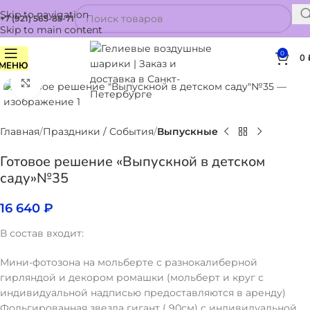
Skip to navigation
+7 (921) 565-85-71
Skip to main content
0
0
МЕНЮ
Нажмите, чтобы увеличить
Главная
Праздники / События
Выпускные
Готовое решение «Выпускной в детском
саду»№35
16 640
₽
В состав входит:
Мини-фотозона на мольберте с разнокалиберной
гирляндой и декором ромашки (мольберт и круг с
индивидуальной надписью предоставляются в аренду)
Фольгированная звезда гигант ( 90см) с индивидуальной