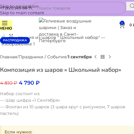
Skip to navigation
+7 (921) 565-85-71
Skip to main content
0
0
МЕНЮ
Нажмите, чтобы увеличить
РАСПРОДАЖА
Главная
Праздники / События
1 сентября
Композиция из шаров » Школьный набор»
4 790
₽
4 810
₽
Набор состоит из:
— Шар цифра «1 Сентября»
— Фонтан из 10 шаров (3 шара круг с рисунком, 7 шаров
пастель)
Если нужно: