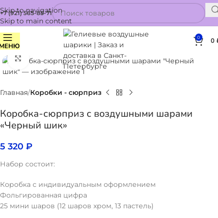
Skip to navigation
+7 (921) 565-85-71
Skip to main content
0
0
МЕНЮ
Нажмите, чтобы увеличить
Главная
Коробки - сюрприз
Коробка-сюрприз с воздушными шарами
«Черный шик»
5 320
₽
Набор состоит:
Коробка с индивидуальным оформлением
Фольгированная цифра
25 мини шаров (12 шаров хром, 13 пастель)