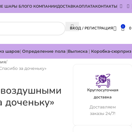
Е ШАРЫ БЛОГ
О КОМПАНИИ
ДОСТАВКА
ОПЛАТА
КОНТАКТЫ
0
ВХОД / РЕГИСТРАЦИЯ
из шаров
|
Определение пола
|
Выписка
|
Коробка-сюрприз
ния
пасибо за доченьку»
с воздушными
Круглосуточная
доставка
а доченьку»
Доставляем
заказы 24/7!