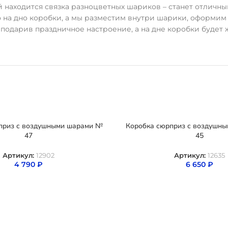
й находится связка разноцветных шариков – станет отличн
 на дно коробки, а мы разместим внутри шарики, оформим 
подарив праздничное настроение, а на дне коробки будет 
приз с воздушными шарами №
Коробка сюрприз с воздушн
47
45
Артикул:
12902
Артикул:
12635
4 790
₽
6 650
₽