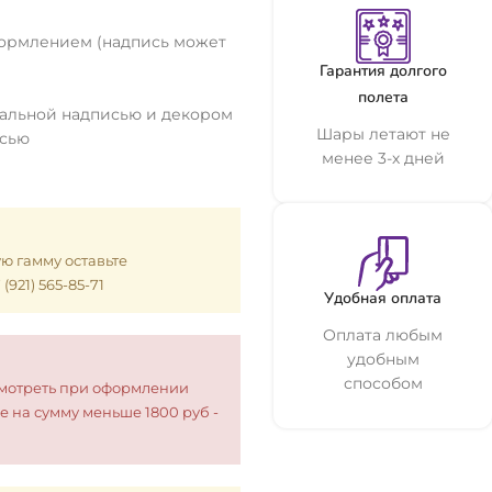
ормлением (надпись может
Гарантия долгого
полета
уальной надписью и декором
Шары летают не
исью
менее 3-х дней
ую гамму оставьте
921) 565-85-71
Удобная оплата
Оплата любым
удобным
способом
смотреть при оформлении
е на сумму меньше 1800 руб -