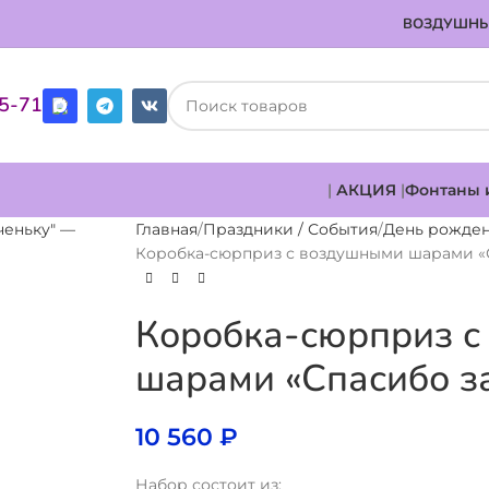
ВОЗДУШНЫ
85-71
|
АКЦИЯ
|
Фонтаны 
Главная
Праздники / События
День рожде
Коробка-сюрприз с воздушными шарами «С
Коробка-сюрприз 
шарами «Спасибо з
10 560
₽
Набор состоит из: