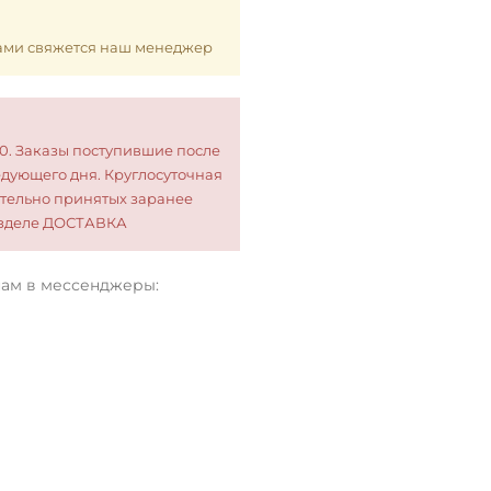
 Вами свяжется наш менеджер
00. Заказы поступившие после
едующего дня. Круглосуточная
тельно принятых заранее
разделе ДОСТАВКА
нам в мессенджеры: