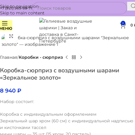
Skip to navigation
+7 (921) 565-85-71
Skip to main content
0
0
МЕНЮ
Нажмите, чтобы увеличить
Главная
Коробки - сюрприз
Коробка-сюрприз с воздушными шарами
«Зеркальное золото»
8 940
₽
Набор состоит:
Коробка с индивидуальным оформлением
Зеркальный шар хром (60 см) с индивидуальной надписью
и кисточками тассел
мини шары — 35 шт (15 хром, 20 пастель)