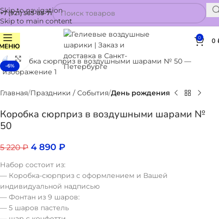
Skip to navigation
+7 (921) 565-85-71
Skip to main content
0
0
МЕНЮ
Нажмите, чтобы увеличить
-6%
Главная
Праздники / События
День рождения
Коробка сюрприз в воздушными шарами №
50
4 890
₽
5 220
₽
Набор состоит из:
— Коробка-сюрприз с оформлением и Вашей
индивидуальной надписью
— Фонтан из 9 шаров:
— 5 шаров пастель
— шар с конфетти