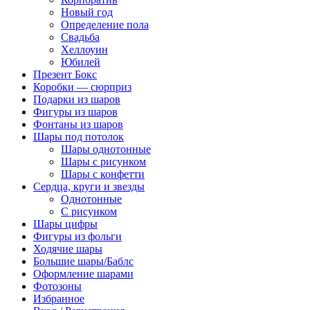
Новый год
Определение пола
Свадьба
Хеллоуин
Юбилей
Презент Бокс
Коробки — сюрприз
Подарки из шаров
Фигуры из шаров
Фонтаны из шаров
Шары под потолок
Шары однотонные
Шары с рисунком
Шары с конфетти
Сердца, круги и звезды
Однотонные
С рисунком
Шары цифры
Фигуры из фольги
Ходячие шары
Большие шары/Баблс
Оформление шарами
Фотозоны
Избранное