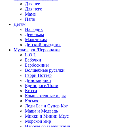
Для нее
Для него
Маме
Папе
Детям
На годик
Девочкам
Мальчикам
Детский праздник
Мультгерои/Персонажи
L.O.L
Бабочки
Барбоскины
Волшебные русалки
Гарри Поттер
Динозаврики
Единороги/Пони
Китти
Компьютерные игры
Космос
Леди Баг и Супер Кот
Маша и Медведь
Микки и Минни Маус
Морской мир
Наборы со зверушками