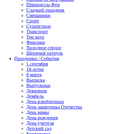
Принцессы Феи
Сладкий праздник
Смешарики
Спорт
Супергерои
Транспорт
Три кота
Фиксики
Холодное сердце
Щенячий патруль
Праздники / События
1 сентября
18-летие
8 марта
Выписка
Выпускные
Девичник
Дембель
День влюбленных
День защитника Отечества
День мамы
День рождения
День учителя
Детский сад
Корпоратив