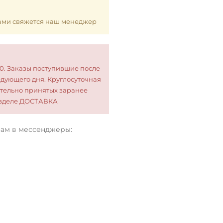
 Вами свяжется наш менеджер
00. Заказы поступившие после
едующего дня. Круглосуточная
тельно принятых заранее
разделе ДОСТАВКА
нам в мессенджеры: