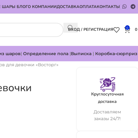
 ШАРЫ БЛОГ
О КОМПАНИИ
ДОСТАВКА
ОПЛАТА
КОНТАКТЫ
0
ВХОД / РЕГИСТРАЦИЯ
из шаров
|
Определение пола
|
Выписка
|
Коробка-сюрприз
в для девочки «Восторг»
евочки
Круглосуточная
доставка
Доставляем
заказы 24/7!