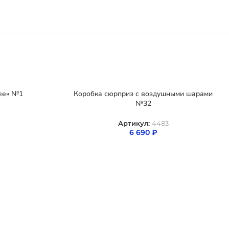
ее» №1
Коробка сюрприз с воздушными шарами
№32
Артикул:
4483
6 690
₽