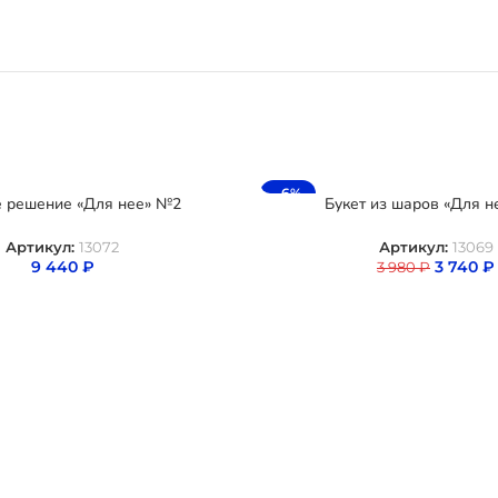
-6%
е решение «Для нее» №2
Букет из шаров «Для н
Артикул:
13072
Артикул:
13069
9 440
₽
3 740
₽
3 980
₽