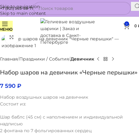
Skip to navigation
+7 (921) 565-85-71
Skip to main content
0
0
МЕНЮ
Нажмите, чтобы увеличить
Главная
Праздники / События
Девичник
Набор шаров на девичник «Черные перышки»
7 590
₽
Набор воздушных шаров на девичник
Состоит из:
Шар баблс (45 см) с наполнением и индивидуальной
надписью
2 фонтана по 7 фольгированных сердец